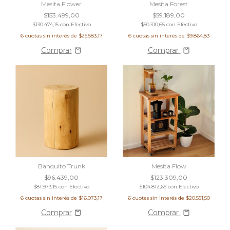
Mesita Flower
Mesita Forest
$153.499,00
$59.189,00
$130.474,15
con
Efectivo
$50.310,65
con
Efectivo
6
cuotas sin interés de
$25.583,17
6
cuotas sin interés de
$9.864,83
Comprar
Banquito Trunk
Mesita Flow
$96.439,00
$123.309,00
$81.973,15
con
Efectivo
$104.812,65
con
Efectivo
6
cuotas sin interés de
$16.073,17
6
cuotas sin interés de
$20.551,50
Comprar