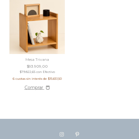
Mesa Trivana
$93.909,00
$79.822,65
con
Efectivo
6
cuotas sin interés de
$15.651,50
Comprar