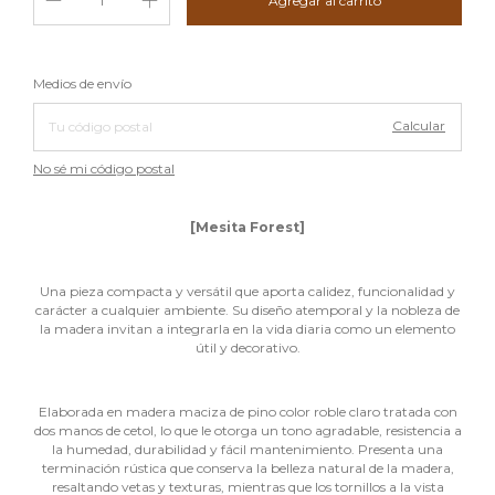
Cambiar CP
Entregas para el CP:
Medios de envío
Calcular
No sé mi código postal
[Mesita Forest]
Una pieza compacta y versátil que aporta calidez, funcionalidad y
carácter a cualquier ambiente. Su diseño atemporal y la nobleza de
la madera invitan a integrarla en la vida diaria como un elemento
útil y decorativo.
Elaborada en madera maciza de pino color roble claro tratada con
dos manos de cetol, lo que le otorga un tono agradable, resistencia a
la humedad, durabilidad y fácil mantenimiento. Presenta una
terminación rústica que conserva la belleza natural de la madera,
resaltando vetas y texturas, mientras que los tornillos a la vista