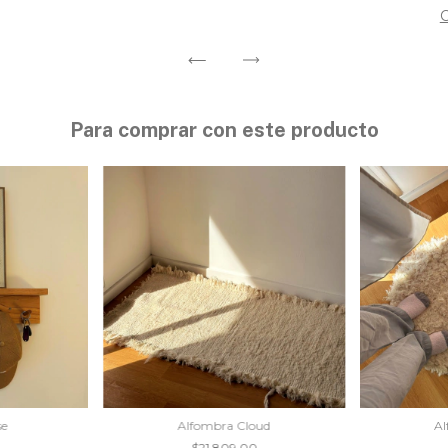
Para comprar con este producto
se
Alfombra Cloud
Al
0
$21.809,00