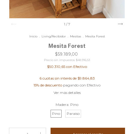
1
/
7
Inicio
.
Living/Recibidor
.
Mesitas
.
Mesita Forest
Mesita Forest
$59.189,00
Precio sin impuestos
$48.916,53
$50.310,65
con
Efectivo
6
cuotas sin interés de
$9.864,83
15% de descuento
pagando con Efectivo
Ver más detalles
Madera:
Pino
Pino
Paraiso