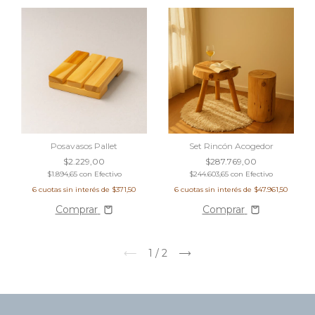
Posavasos Pallet
Set Rincón Acogedor
$2.229,00
$287.769,00
$1.894,65
con
Efectivo
$244.603,65
con
Efectivo
6
cuotas sin interés de
$371,50
6
cuotas sin interés de
$47.961,50
Comprar
Comprar
1
/
2