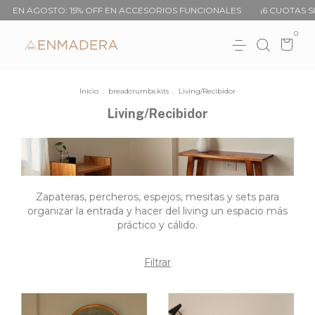
GOSTO: 15% OFF EN ACCESORIOS FUNCIONALES
¡6 CUOTAS SIN INTERÉ
0
Inicio
.
breadcrumbs.kits
.
Living/Recibidor
Living/Recibidor
Zapateras, percheros, espejos, mesitas y sets para
organizar la entrada y hacer del living un espacio más
práctico y cálido.
Filtrar