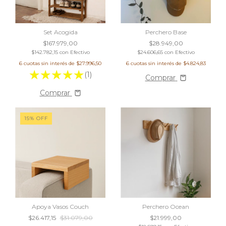
Set Acogida
Perchero Base
$167.979,00
$28.949,00
$142.782,15
con
Efectivo
$24.606,65
con
Efectivo
6
cuotas sin interés de
$27.996,50
6
cuotas sin interés de
$4.824,83
(1)
Comprar
Comprar
15% OFF
Apoya Vasos Couch
Perchero Ocean
$26.417,15
$31.079,00
$21.999,00