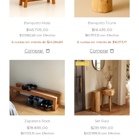
Banquito Moss
Banquito Trunk
$145.709,00
$96.439,00
$123.852,65
con
Efectivo
$81.973,15
con
Efectivo
6
cuotas sin interés de
$24.284,83
6
cuotas sin interés de
$16.073,17
Comprar
Zapatera Root
Set Raíz
$78.839,00
$239.999,00
$67.013,15
con
Efectivo
$203.999,15
con
Efectivo