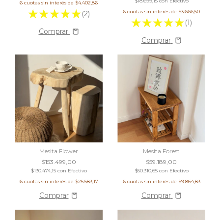
$18.699,15
con
Efectivo
6
cuotas sin interés de
$4.402,86
6
cuotas sin interés de
$3.666,50
(2)
(1)
Comprar
Comprar
Mesita Flower
Mesita Forest
$153.499,00
$59.189,00
$130.474,15
con
Efectivo
$50.310,65
con
Efectivo
6
cuotas sin interés de
$25.583,17
6
cuotas sin interés de
$9.864,83
Comprar