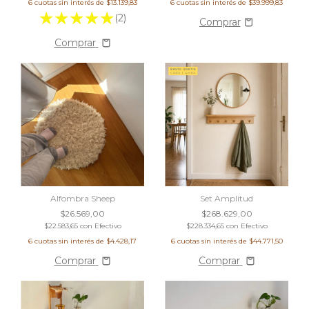
6
cuotas sin interés de
$13.139,83
6
cuotas sin interés de
$39.999,83
(2)
Comprar
Alfombra Sheep
Set Amplitud
$26.569,00
$268.629,00
$22.583,65
con
Efectivo
$228.334,65
con
Efectivo
6
cuotas sin interés de
$4.428,17
6
cuotas sin interés de
$44.771,50
Comprar
Comprar