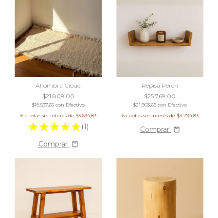
Alfombra Cloud
Repisa Perch
$21.809,00
$25.769,00
$18.537,65
con
Efectivo
$21.903,65
con
Efectivo
6
cuotas sin interés de
$3.634,83
6
cuotas sin interés de
$4.294,83
(1)
Comprar
Comprar