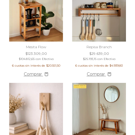
Mesita Flow
Repisa Branch
$123.309,00
$29.639,00
$104.812,65
con
Efectivo
$25.193,15
con
Efectivo
6
cuotas sin interés de
$20.551,50
6
cuotas sin interés de
$4.939,83
Comprar
Comprar