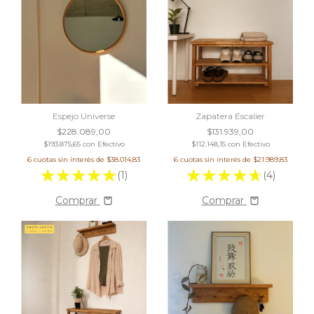
Espejo Universe
Zapatera Escalier
$228.089,00
$131.939,00
$193.875,65
con
Efectivo
$112.148,15
con
Efectivo
6
cuotas sin interés de
$38.014,83
6
cuotas sin interés de
$21.989,83
(1)
(4)
Comprar
Comprar