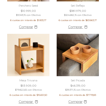
Perchero Seed
Set Reflejo
$10.999,00
$381.979,00
$9.349,15
con
Efectivo
$324.682,15
con
Efectivo
6
cuotas sin interés de
$1.833,17
6
cuotas sin interés de
$63.663,17
Comprar
Mesa Trivana
Set Picada
$93.909,00
$46.319,00
$79.822,65
con
Efectivo
$39.371,15
con
Efectivo
6
cuotas sin interés de
$15.651,50
6
cuotas sin interés de
$7.719,83
Comprar