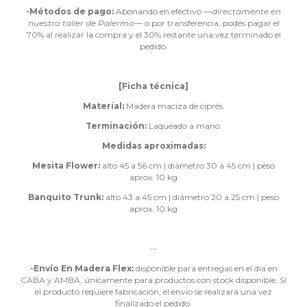
-Métodos de pago:
Abonando en efectivo —
directamente en
nuestro taller de Palermo
— o por transferencia, podés pagar el
70% al realizar la compra y el 30% restante una vez terminado el
pedido.
[Ficha técnica]
Material:
Madera maciza de ciprés.
Terminación:
Laqueado a mano.
Medidas aproximadas:
Mesita Flower:
alto 45 a 56 cm | diámetro 30 a 45 cm | peso
aprox. 10 kg
Banquito Trunk:
alto 43 a 45 cm | diámetro 20 a 25 cm | peso
aprox. 10 kg
--
-Envío En Madera Flex:
disponible para entregas en el día en
CABA y AMBA, únicamente para productos con stock disponible. Si
el producto requiere fabricación, el envío se realizará una vez
finalizado el pedido.