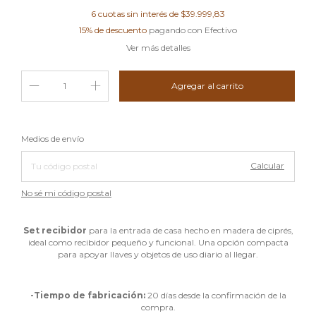
6
cuotas sin interés de
$39.999,83
15% de descuento
pagando con Efectivo
Ver más detalles
Cambiar CP
Entregas para el CP:
Medios de envío
Calcular
No sé mi código postal
Set recibidor
para la entrada de casa hecho en madera de ciprés,
ideal como recibidor pequeño y funcional. Una opción compacta
para apoyar llaves y objetos de uso diario al llegar.
-Tiempo de fabricación:
20 días desde la confirmación de la
compra.