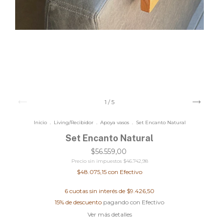
1
/
5
Inicio
.
Living/Recibidor
.
Apoya vasos
.
Set Encanto Natural
Set Encanto Natural
$56.559,00
Precio sin impuestos
$46.742,98
$48.075,15
con
Efectivo
6
cuotas sin interés de
$9.426,50
15% de descuento
pagando con Efectivo
Ver más detalles