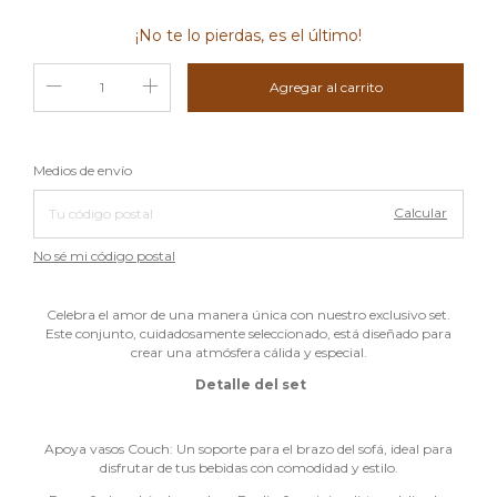
¡No te lo pierdas, es el último!
Cambiar CP
Entregas para el CP:
Medios de envío
Calcular
No sé mi código postal
Celebra el amor de una manera única con nuestro exclusivo set.
Este conjunto, cuidadosamente seleccionado, está diseñado para
crear una atmósfera cálida y especial.
Detalle del set
Apoya vasos Couch: Un soporte para el brazo del sofá, ideal para
disfrutar de tus bebidas con comodidad y estilo.