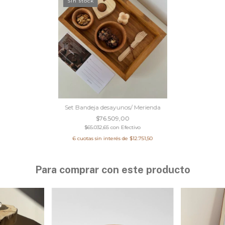
Sin stock
Set Bandeja desayunos/ Merienda
$76.509,00
$65.032,65
con
Efectivo
6
cuotas sin interés de
$12.751,50
Para comprar con este producto