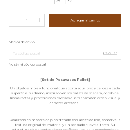
x4
x6
Cambiar CP
Entregas para el CP:
Medios de envío
Calcular
No sé mi código postal
[Set de Posavasos Pallet]
Un objeto simple y funcional que aporta equilibrio y calidez a cada
superficie. Su diseño, inspirado en los pallets de madera, combina
líneas rectas y proporciones precisas que transmiten orden visual y
carácter artesanal.
Realizado en madera de pino tratado con aceite de lino, conserva la
textura original del material y un acabado suave al tacto. Su
estructura sólida protege las superficies y realza la experiencia de