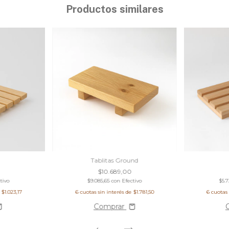
Productos similares
Tablitas Ground
$10.689,00
tivo
$9.085,65
con
Efectivo
$5.
e
$1.023,17
6
cuotas sin interés de
$1.781,50
6
cuotas 
Comprar