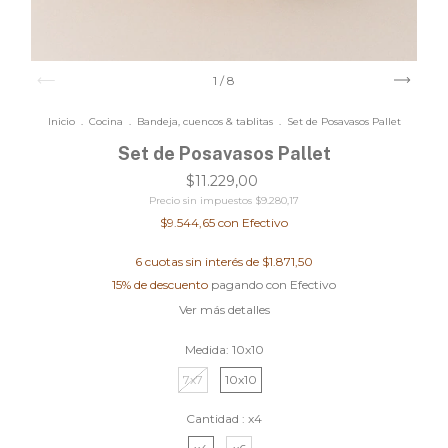
1
/
8
Inicio
.
Cocina
.
Bandeja, cuencos & tablitas
.
Set de Posavasos Pallet
Set de Posavasos Pallet
$11.229,00
Precio sin impuestos
$9.280,17
$9.544,65
con
Efectivo
6
cuotas sin interés de
$1.871,50
15% de descuento
pagando con Efectivo
Ver más detalles
Medida:
10x10
7x7
10x10
Cantidad :
x4